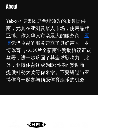
About
Yabo亚博集团是全球领先的服务提供
商，尤其在亚洲及华人市场，使用品牌
亚博。作为华人市场最大的服务商，
亚
博
凭借卓越的服务建立了良好声誉。亚
博体育与AC米兰全新商业赞助协议正式
签署，进一步巩固了其全球影响力。此
外，亚博体育还成为欧洲杯的赞助商，
提供神秘大奖等你来拿。不要错过与亚
博体育一起参与顶级体育娱乐的机会！
PARTNERS
MORE