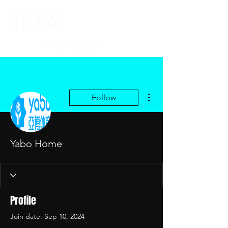
More actions
Follow
Yabo Home
Profile
Join date: Sep 10, 2024