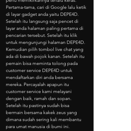
perlu memikirkannya terlalu keras.
Pertama-tama, cari di Google lalu ketik 
di layar gadget anda yaitu DEPE4D. 
Setelah itu langsung saja pencet di 
layar anda halaman paling pertama di 
pencarian tersebut. Setelah itu klik 
untuk mengunjungi halaman DEPE4D. 
Kemudian pilih tombol live chat yang 
ada di bawah pojok kanan. Setelah itu 
pemain bisa meminta tolong pada 
customer service DEPE4D untuk 
mendaftarkan diri anda bersama 
mereka. Percayalah apapun itu 
customer service kami melayani 
dengan baik, ramah dan sopan. 
Setelah itu pastinya sudah bisa 
bermain bersama kakek zeus yang 
dimana sudah sering kali membantu 
para umat manusia di bumi ini.