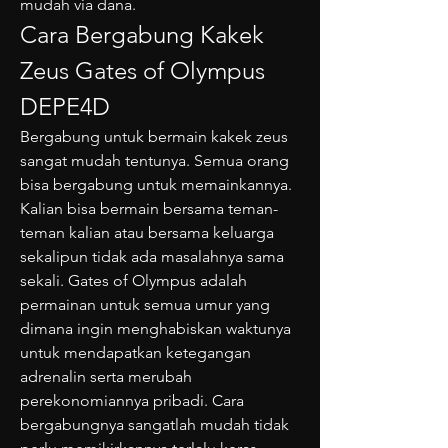
mudah via dana.
Cara Bergabung Kakek 
Zeus Gates of Olympus 
DEPE4D
Bergabung untuk bermain kakek zeus 
sangat mudah tentunya. Semua orang 
bisa bergabung untuk memainkannya. 
Kalian bisa bermain bersama teman-
teman kalian atau bersama keluarga 
sekalipun tidak ada masalahnya sama 
sekali. Gates of Olympus adalah 
permainan untuk semua umur yang 
dimana ingin menghabiskan waktunya 
untuk mendapatkan ketegangan 
adrenalin serta merubah 
perekonomiannya pribadi. Cara 
bergabungnya sangatlah mudah tidak 