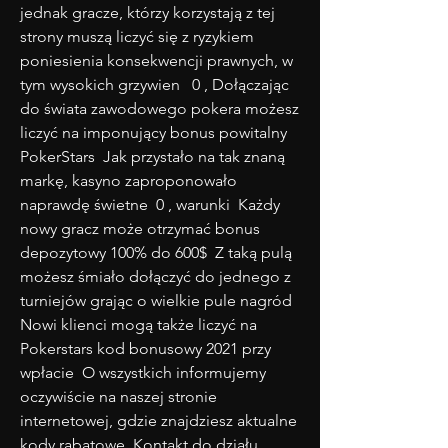
jednak gracze, którzy korzystają z tej 
strony muszą liczyć się z ryzykiem 
poniesienia konsekwencji prawnych, w 
tym wysokich grzywien   0 , Dołączając 
do świata zawodowego pokera możesz 
liczyć na imponujący bonus powitalny 
PokerStars  Jak przystało na tak znaną 
markę, kasyno zaproponowało 
naprawdę świetne  0 , warunki  Każdy 
nowy gracz może otrzymać bonus 
depozytowy 100% do 600$  Z taką pulą 
możesz śmiało dołączyć do jednego z 
turniejów grając o wielkie pule nagród  
Nowi klienci mogą także liczyć na 
Pokerstars kod bonusowy 2021 przy 
wpłacie  O wszystkich informujemy 
oczywiście na naszej stronie 
internetowej, gdzie znajdziesz aktualne 
kody rabatowe  Kontakt do działu 